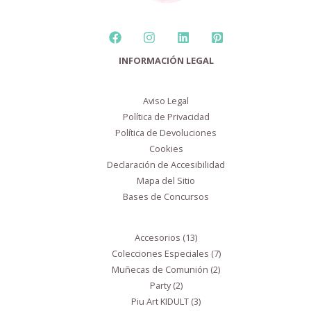
2
3
6
13
3
24
19
2
7
13
INFORMACIÓN LEGAL
productos
productos
productos
productos
productos
productos
productos
productos
productos
productos
Aviso Legal
Política de Privacidad
Política de Devoluciones
Cookies
Declaración de Accesibilidad
Mapa del Sitio
Bases de Concursos
Accesorios
13
Colecciones Especiales
7
Muñecas de Comunión
2
Party
2
Piu Art KIDULT
3