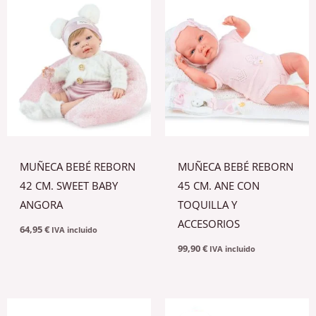
MUÑECA BEBÉ REBORN
MUÑECA BEBÉ REBORN
42 CM. SWEET BABY
45 CM. ANE CON
ANGORA
TOQUILLA Y
ACCESORIOS
64,95
€
IVA incluido
99,90
€
IVA incluido
El
El
precio
precio