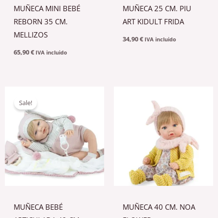
MUÑECA MINI BEBÉ
MUÑECA 25 CM. PIU
REBORN 35 CM.
ART KIDULT FRIDA
MELLIZOS
34,90
€
IVA incluido
65,90
€
IVA incluido
El
El
precio
precio
Sale!
original
actual
era:
es:
49,95 €.
47,95 €.
MUÑECA BEBÉ
MUÑECA 40 CM. NOA