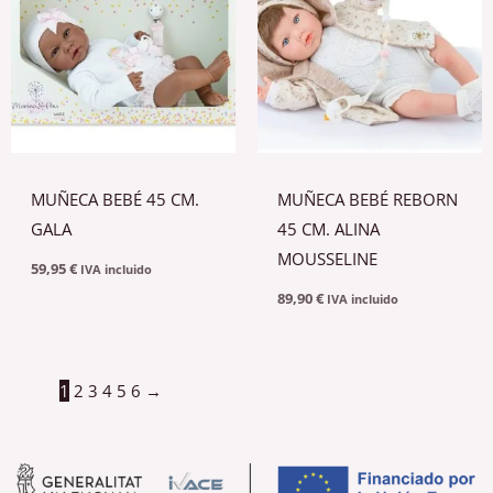
MUÑECA BEBÉ 45 CM.
MUÑECA BEBÉ REBORN
GALA
45 CM. ALINA
MOUSSELINE
59,95
€
IVA incluido
89,90
€
IVA incluido
1
2
3
4
5
6
→