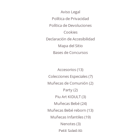
productos
productos
productos
productos
productos
productos
productos
productos
productos
productos
Aviso Legal
Política de Privacidad
Política de Devoluciones
Cookies
Declaración de Accesibilidad
Mapa del Sitio
Bases de Concursos
Accesorios
13
Colecciones Especiales
7
Muñecas de Comunión
2
Party
2
Piu Art KIDULT
3
Muñecas Bebé
24
Muñecas Bebé reborn
13
Muñecas Infantiles
19
Nenotes
3
Petit Soleil
6