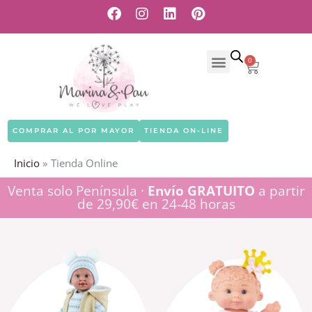
Ir
F
I
L
P
a
n
i
i
al
c
s
n
n
contenido
e
t
k
t
0
Carrito
b
a
e
e
o
g
d
r
o
r
i
e
k
a
n
s
m
t
COMPRAR AL POR MAYOR
TIENDA ON-LINE
NUESTRAS MUÑECAS
DÓNDE VENDEMOS
NUESTRA HISTORIA
Inicio
Tienda Online
Venta solo Península ·
Envío GRATUITO
a partir
de 29,90€ en 24-48 horas