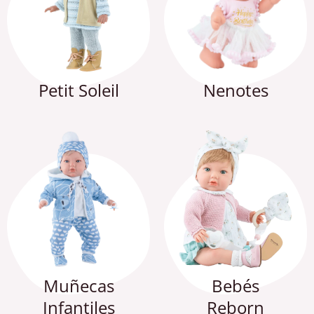
Petit Soleil
Nenotes
Muñecas
Bebés
Infantiles
Reborn