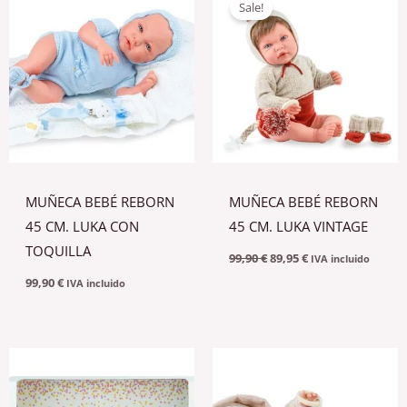
Sale!
original
actual
era:
es:
99,90 €.
89,95 €.
MUÑECA BEBÉ REBORN
MUÑECA BEBÉ REBORN
45 CM. LUKA CON
45 CM. LUKA VINTAGE
TOQUILLA
99,90
€
89,95
€
IVA incluido
99,90
€
IVA incluido