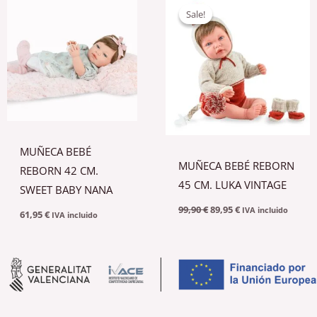
precio
precio
Sale!
Sale!
original
actual
era:
es:
99,90 €.
89,95 €.
MUÑECA BEBÉ
MUÑECA BEBÉ REBORN
REBORN 42 CM.
45 CM. LUKA VINTAGE
SWEET BABY NANA
99,90
€
89,95
€
IVA incluido
61,95
€
IVA incluido