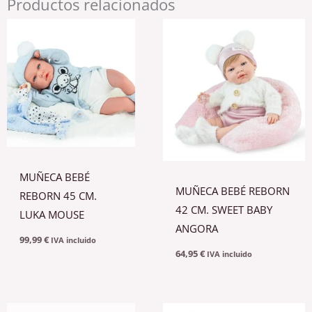
Productos relacionados
ANE
SNOW
PRINCESS
cantidad
MUÑECA BEBÉ
MUÑECA BEBÉ REBORN
REBORN 45 CM.
42 CM. SWEET BABY
LUKA MOUSE
ANGORA
99,99
€
IVA incluido
64,95
€
IVA incluido
El
El