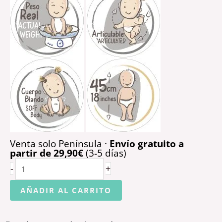
Venta solo Península ·
Envío gratuito a
partir de 29,90€
(3-5 días)
MUÑECA
-
+
BEBÉ
AÑADIR AL CARRITO
REBORN
45
CM.