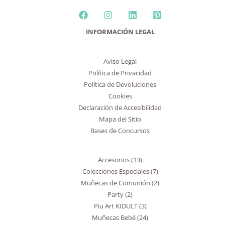
2
3
6
13
3
24
19
7
2
13
INFORMACIÓN LEGAL
productos
productos
productos
productos
productos
productos
productos
productos
productos
productos
Aviso Legal
Política de Privacidad
Política de Devoluciones
Cookies
Declaración de Accesibilidad
Mapa del Sitio
Bases de Concursos
Accesorios
13
Colecciones Especiales
7
Muñecas de Comunión
2
Party
2
Piu Art KIDULT
3
Muñecas Bebé
24